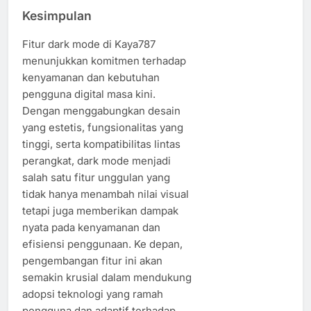
Kesimpulan
Fitur dark mode di Kaya787
menunjukkan komitmen terhadap
kenyamanan dan kebutuhan
pengguna digital masa kini.
Dengan menggabungkan desain
yang estetis, fungsionalitas yang
tinggi, serta kompatibilitas lintas
perangkat, dark mode menjadi
salah satu fitur unggulan yang
tidak hanya menambah nilai visual
tetapi juga memberikan dampak
nyata pada kenyamanan dan
efisiensi penggunaan. Ke depan,
pengembangan fitur ini akan
semakin krusial dalam mendukung
adopsi teknologi yang ramah
pengguna dan adaptif terhadap