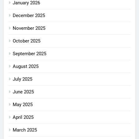
January 2026
December 2025
November 2025
October 2025
September 2025
August 2025
July 2025
June 2025
May 2025
April 2025
March 2025