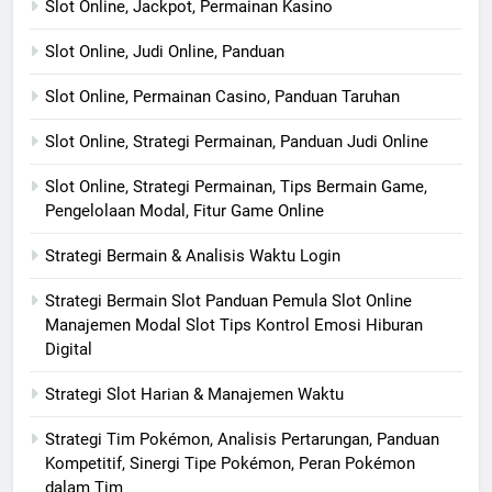
Slot Online, Jackpot, Permainan Kasino
Slot Online, Judi Online, Panduan
Slot Online, Permainan Casino, Panduan Taruhan
Slot Online, Strategi Permainan, Panduan Judi Online
Slot Online, Strategi Permainan, Tips Bermain Game,
Pengelolaan Modal, Fitur Game Online
Strategi Bermain & Analisis Waktu Login
Strategi Bermain Slot Panduan Pemula Slot Online
Manajemen Modal Slot Tips Kontrol Emosi Hiburan
Digital
Strategi Slot Harian & Manajemen Waktu
Strategi Tim Pokémon, Analisis Pertarungan, Panduan
Kompetitif, Sinergi Tipe Pokémon, Peran Pokémon
dalam Tim