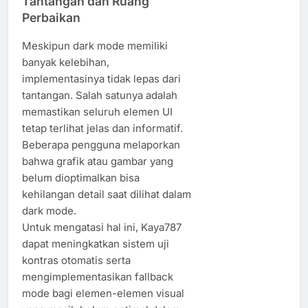
Tantangan dan Ruang
Perbaikan
Meskipun dark mode memiliki
banyak kelebihan,
implementasinya tidak lepas dari
tantangan. Salah satunya adalah
memastikan seluruh elemen UI
tetap terlihat jelas dan informatif.
Beberapa pengguna melaporkan
bahwa grafik atau gambar yang
belum dioptimalkan bisa
kehilangan detail saat dilihat dalam
dark mode.
Untuk mengatasi hal ini, Kaya787
dapat meningkatkan sistem uji
kontras otomatis serta
mengimplementasikan fallback
mode bagi elemen-elemen visual