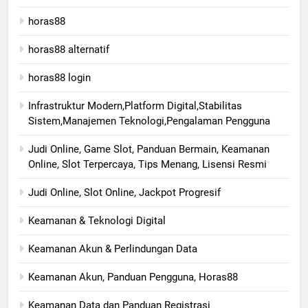
horas88
horas88 alternatif
horas88 login
Infrastruktur Modern,Platform Digital,Stabilitas
Sistem,Manajemen Teknologi,Pengalaman Pengguna
Judi Online, Game Slot, Panduan Bermain, Keamanan
Online, Slot Terpercaya, Tips Menang, Lisensi Resmi
Judi Online, Slot Online, Jackpot Progresif
Keamanan & Teknologi Digital
Keamanan Akun & Perlindungan Data
Keamanan Akun, Panduan Pengguna, Horas88
Keamanan Data dan Panduan Registrasi