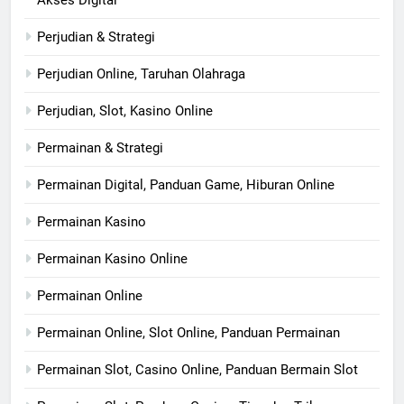
Akses Digital
Perjudian & Strategi
Perjudian Online, Taruhan Olahraga
Perjudian, Slot, Kasino Online
Permainan & Strategi
Permainan Digital, Panduan Game, Hiburan Online
Permainan Kasino
Permainan Kasino Online
Permainan Online
Permainan Online, Slot Online, Panduan Permainan
Permainan Slot, Casino Online, Panduan Bermain Slot