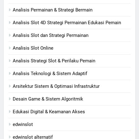
Analisis Permainan & Strategi Bermain
Analisis Slot 4D Strategi Permainan Edukasi Pemain
Analisis Slot dan Strategi Permainan
Analisis Slot Online
Analisis Strategi Slot & Perilaku Pemain
Analisis Teknologi & Sistem Adaptif
Arsitektur Sistem & Optimasi Infrastruktur
Desain Game & Sistem Algoritmik
Edukasi Digital & Keamanan Akses
edwinslot
edwinslot alternatif