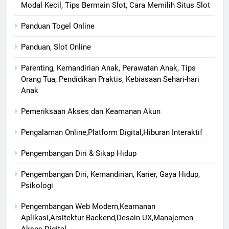
Modal Kecil, Tips Bermain Slot, Cara Memilih Situs Slot
Panduan Togel Online
Panduan, Slot Online
Parenting, Kemandirian Anak, Perawatan Anak, Tips
Orang Tua, Pendidikan Praktis, Kebiasaan Sehari-hari
Anak
Pemeriksaan Akses dan Keamanan Akun
Pengalaman Online,Platform Digital,Hiburan Interaktif
Pengembangan Diri & Sikap Hidup
Pengembangan Diri, Kemandirian, Karier, Gaya Hidup,
Psikologi
Pengembangan Web Modern,Keamanan
Aplikasi,Arsitektur Backend,Desain UX,Manajemen