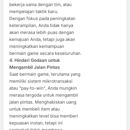
bekerja sama dengan tim, atau
mempelajari taktik baru.
Dengan fokus pada peningkatan
keterampilan, Anda tidak hanya
akan merasa lebih puas dengan
kemajuan Anda, tetapi juga akan
meningkatkan kemampuan
bermain game secara keseluruhan.
4. Hindari Godaan untuk
Mengambil Jalan Pintas
Saat bermain game, terutama yang
memiliki sistem mikrotransaksi
atau “pay-to-win”, Anda mungkin
merasa tergoda untuk mengambil
jalan pintas. Menghabiskan uang
untuk membeli item atau
meningkatkan level bisa memberi
kepuasan instan, tetapi ini
seringkali tidak membawa