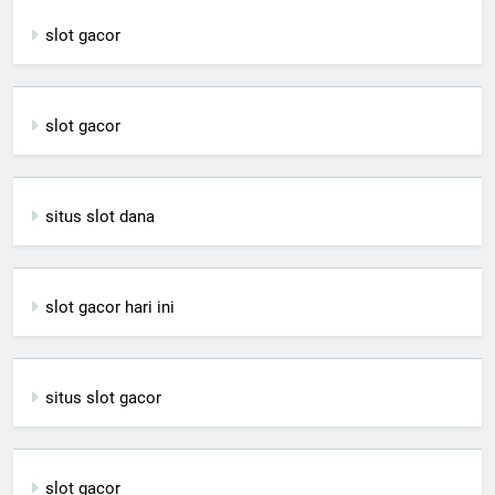
slot gacor
slot gacor
situs slot dana
slot gacor hari ini
situs slot gacor
slot gacor