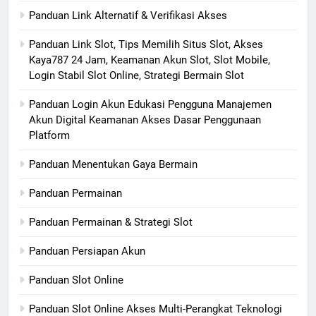
Panduan Link Alternatif & Verifikasi Akses
Panduan Link Slot, Tips Memilih Situs Slot, Akses
Kaya787 24 Jam, Keamanan Akun Slot, Slot Mobile,
Login Stabil Slot Online, Strategi Bermain Slot
Panduan Login Akun Edukasi Pengguna Manajemen
Akun Digital Keamanan Akses Dasar Penggunaan
Platform
Panduan Menentukan Gaya Bermain
Panduan Permainan
Panduan Permainan & Strategi Slot
Panduan Persiapan Akun
Panduan Slot Online
Panduan Slot Online Akses Multi-Perangkat Teknologi