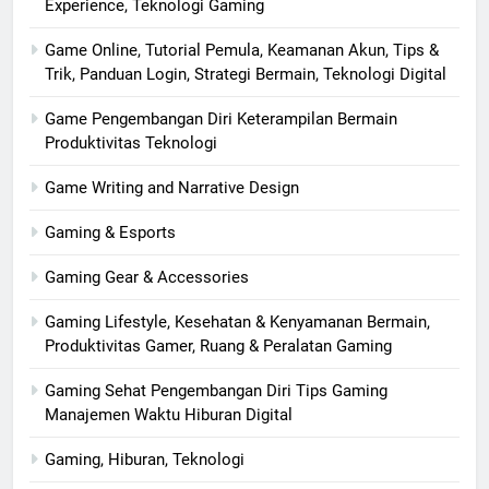
Experience, Teknologi Gaming
Game Online, Tutorial Pemula, Keamanan Akun, Tips &
Trik, Panduan Login, Strategi Bermain, Teknologi Digital
Game Pengembangan Diri Keterampilan Bermain
Produktivitas Teknologi
Game Writing and Narrative Design
Gaming & Esports
Gaming Gear & Accessories
Gaming Lifestyle, Kesehatan & Kenyamanan Bermain,
Produktivitas Gamer, Ruang & Peralatan Gaming
Gaming Sehat Pengembangan Diri Tips Gaming
Manajemen Waktu Hiburan Digital
Gaming, Hiburan, Teknologi