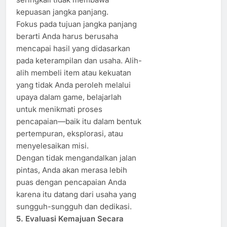
kepuasan jangka panjang.
Fokus pada tujuan jangka panjang
berarti Anda harus berusaha
mencapai hasil yang didasarkan
pada keterampilan dan usaha. Alih-
alih membeli item atau kekuatan
yang tidak Anda peroleh melalui
upaya dalam game, belajarlah
untuk menikmati proses
pencapaian—baik itu dalam bentuk
pertempuran, eksplorasi, atau
menyelesaikan misi.
Dengan tidak mengandalkan jalan
pintas, Anda akan merasa lebih
puas dengan pencapaian Anda
karena itu datang dari usaha yang
sungguh-sungguh dan dedikasi.
5. Evaluasi Kemajuan Secara