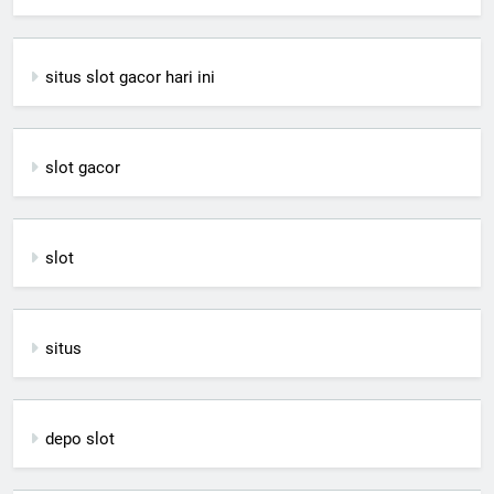
situs slot gacor hari ini
slot gacor
slot
situs
depo slot