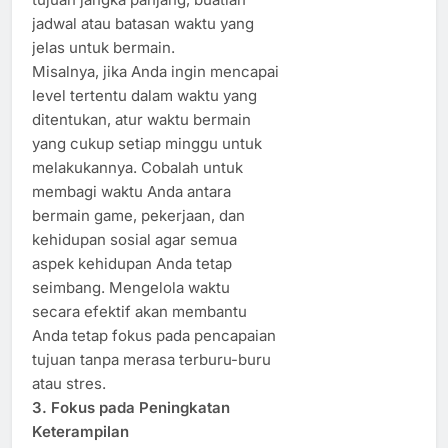
jadwal atau batasan waktu yang
jelas untuk bermain.
Misalnya, jika Anda ingin mencapai
level tertentu dalam waktu yang
ditentukan, atur waktu bermain
yang cukup setiap minggu untuk
melakukannya. Cobalah untuk
membagi waktu Anda antara
bermain game, pekerjaan, dan
kehidupan sosial agar semua
aspek kehidupan Anda tetap
seimbang. Mengelola waktu
secara efektif akan membantu
Anda tetap fokus pada pencapaian
tujuan tanpa merasa terburu-buru
atau stres.
3. Fokus pada Peningkatan
Keterampilan