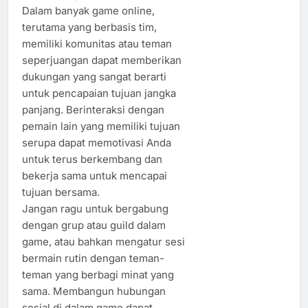
Dalam banyak game online,
terutama yang berbasis tim,
memiliki komunitas atau teman
seperjuangan dapat memberikan
dukungan yang sangat berarti
untuk pencapaian tujuan jangka
panjang. Berinteraksi dengan
pemain lain yang memiliki tujuan
serupa dapat memotivasi Anda
untuk terus berkembang dan
bekerja sama untuk mencapai
tujuan bersama.
Jangan ragu untuk bergabung
dengan grup atau guild dalam
game, atau bahkan mengatur sesi
bermain rutin dengan teman-
teman yang berbagi minat yang
sama. Membangun hubungan
sosial di dalam game dapat