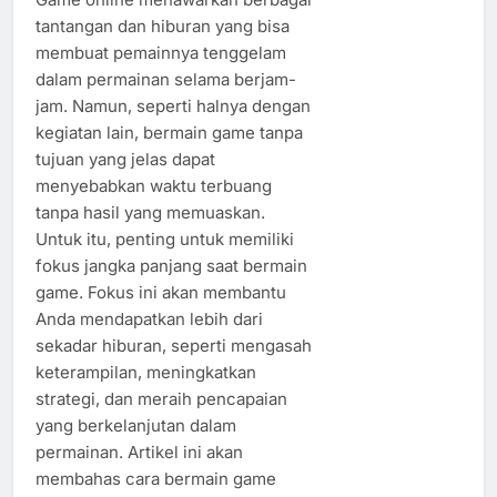
tantangan dan hiburan yang bisa
membuat pemainnya tenggelam
dalam permainan selama berjam-
jam. Namun, seperti halnya dengan
kegiatan lain, bermain game tanpa
tujuan yang jelas dapat
menyebabkan waktu terbuang
tanpa hasil yang memuaskan.
Untuk itu, penting untuk memiliki
fokus jangka panjang saat bermain
game. Fokus ini akan membantu
Anda mendapatkan lebih dari
sekadar hiburan, seperti mengasah
keterampilan, meningkatkan
strategi, dan meraih pencapaian
yang berkelanjutan dalam
permainan. Artikel ini akan
membahas cara bermain game