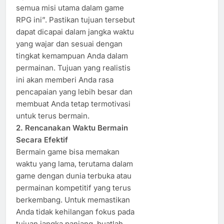
semua misi utama dalam game
RPG ini”. Pastikan tujuan tersebut
dapat dicapai dalam jangka waktu
yang wajar dan sesuai dengan
tingkat kemampuan Anda dalam
permainan. Tujuan yang realistis
ini akan memberi Anda rasa
pencapaian yang lebih besar dan
membuat Anda tetap termotivasi
untuk terus bermain.
2. Rencanakan Waktu Bermain
Secara Efektif
Bermain game bisa memakan
waktu yang lama, terutama dalam
game dengan dunia terbuka atau
permainan kompetitif yang terus
berkembang. Untuk memastikan
Anda tidak kehilangan fokus pada
tujuan jangka panjang, buatlah