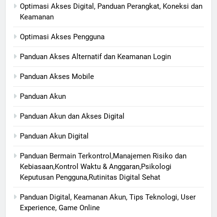
Optimasi Akses Digital, Panduan Perangkat, Koneksi dan
Keamanan
Optimasi Akses Pengguna
Panduan Akses Alternatif dan Keamanan Login
Panduan Akses Mobile
Panduan Akun
Panduan Akun dan Akses Digital
Panduan Akun Digital
Panduan Bermain Terkontrol,Manajemen Risiko dan
Kebiasaan,Kontrol Waktu & Anggaran,Psikologi
Keputusan Pengguna,Rutinitas Digital Sehat
Panduan Digital, Keamanan Akun, Tips Teknologi, User
Experience, Game Online