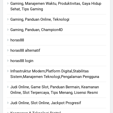
Gaming, Manajemen Waktu, Produktivitas, Gaya Hidup
Sehat, Tips Gaming
Gaming, Panduan Online, Teknologi
Gaming, Panduan, Champion4D
horas88
horas88 alternatif
horas88 login
Infrastruktur Modern,Platform Digital,Stabilitas
Sistem,Manajemen Teknologi,Pengalaman Pengguna
Judi Online, Game Slot, Panduan Bermain, Keamanan
Online, Slot Terpercaya, Tips Menang, Lisensi Resmi
Judi Online, Slot Online, Jackpot Progresif