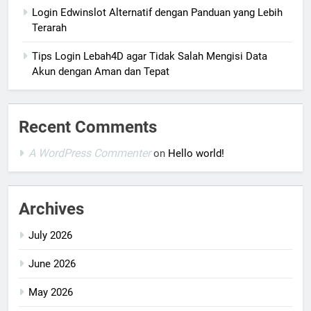
Login Edwinslot Alternatif dengan Panduan yang Lebih
Terarah
Tips Login Lebah4D agar Tidak Salah Mengisi Data
Akun dengan Aman dan Tepat
Recent Comments
A WordPress Commenter
on
Hello world!
Archives
July 2026
June 2026
May 2026