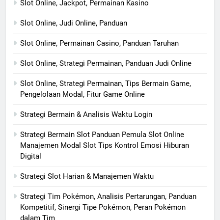
Slot Online, Jackpot, Permainan Kasino
Slot Online, Judi Online, Panduan
Slot Online, Permainan Casino, Panduan Taruhan
Slot Online, Strategi Permainan, Panduan Judi Online
Slot Online, Strategi Permainan, Tips Bermain Game,
Pengelolaan Modal, Fitur Game Online
Strategi Bermain & Analisis Waktu Login
Strategi Bermain Slot Panduan Pemula Slot Online
Manajemen Modal Slot Tips Kontrol Emosi Hiburan
Digital
Strategi Slot Harian & Manajemen Waktu
Strategi Tim Pokémon, Analisis Pertarungan, Panduan
Kompetitif, Sinergi Tipe Pokémon, Peran Pokémon
dalam Tim