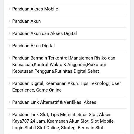
Panduan Akses Mobile
Panduan Akun
Panduan Akun dan Akses Digital
Panduan Akun Digital
Panduan Bermain Terkontrol,Manajemen Risiko dan
Kebiasaan,Kontrol Waktu & Anggaran,Psikologi
Keputusan Pengguna,Rutinitas Digital Sehat
Panduan Digital, Keamanan Akun, Tips Teknologi, User
Experience, Game Online
Panduan Link Alternatif & Verifikasi Akses
Panduan Link Slot, Tips Memilih Situs Slot, Akses
Kaya787 24 Jam, Keamanan Akun Slot, Slot Mobile,
Login Stabil Slot Online, Strategi Bermain Slot