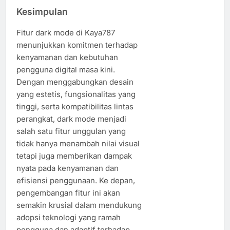
Kesimpulan
Fitur dark mode di Kaya787
menunjukkan komitmen terhadap
kenyamanan dan kebutuhan
pengguna digital masa kini.
Dengan menggabungkan desain
yang estetis, fungsionalitas yang
tinggi, serta kompatibilitas lintas
perangkat, dark mode menjadi
salah satu fitur unggulan yang
tidak hanya menambah nilai visual
tetapi juga memberikan dampak
nyata pada kenyamanan dan
efisiensi penggunaan. Ke depan,
pengembangan fitur ini akan
semakin krusial dalam mendukung
adopsi teknologi yang ramah
pengguna dan adaptif terhadap