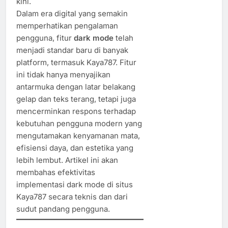
kini.
Dalam era digital yang semakin
memperhatikan pengalaman
pengguna, fitur
dark mode
telah
menjadi standar baru di banyak
platform, termasuk Kaya787. Fitur
ini tidak hanya menyajikan
antarmuka dengan latar belakang
gelap dan teks terang, tetapi juga
mencerminkan respons terhadap
kebutuhan pengguna modern yang
mengutamakan kenyamanan mata,
efisiensi daya, dan estetika yang
lebih lembut. Artikel ini akan
membahas efektivitas
implementasi dark mode di situs
Kaya787 secara teknis dan dari
sudut pandang pengguna.