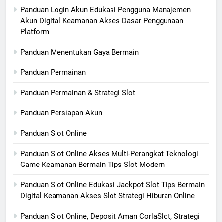
Panduan Login Akun Edukasi Pengguna Manajemen
Akun Digital Keamanan Akses Dasar Penggunaan
Platform
Panduan Menentukan Gaya Bermain
Panduan Permainan
Panduan Permainan & Strategi Slot
Panduan Persiapan Akun
Panduan Slot Online
Panduan Slot Online Akses Multi-Perangkat Teknologi
Game Keamanan Bermain Tips Slot Modern
Panduan Slot Online Edukasi Jackpot Slot Tips Bermain
Digital Keamanan Akses Slot Strategi Hiburan Online
Panduan Slot Online, Deposit Aman CorlaSlot, Strategi