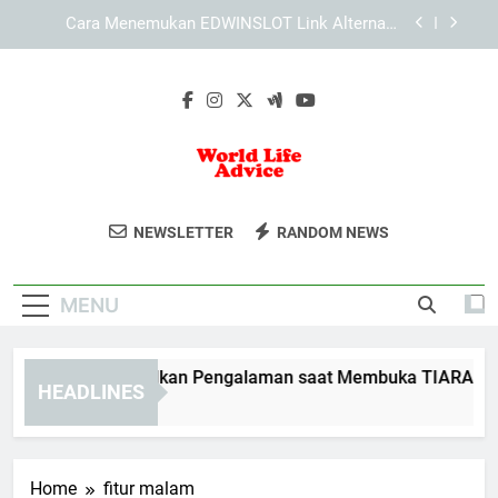
Skip
Tips EDWINSLOT Login agar Pengalaman
to
Pengguna Tetap Nyaman
content
Login Edwinslot Alternatif dengan Panduan yang
Lebih Terarah
Tips Mengoptimalkan Pengalaman saat
Membuka TIARA4D Login
Cara Menemukan EDWINSLOT Link Alternatif
yang Benar
World Life
Temukan Tips Dan Inspirasi Hidup Dari
Tips EDWINSLOT Login agar Pengalaman
NEWSLETTER
RANDOM NEWS
Pengguna Tetap Nyaman
Advice
World Life Advice. Dapatkan Panduan
Login Edwinslot Alternatif dengan Panduan yang
Untuk Hidup Sehat, Produktif, Dan Penuh
Lebih Terarah
MENU
Makna.
ips Mengoptimalkan Pengalaman saat Membuka TIARA4D Log
HEADLINES
Weeks Ago
Home
fitur malam