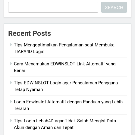
SEARCH
Recent Posts
Tips Mengoptimalkan Pengalaman saat Membuka
TIARA4D Login
Cara Menemukan EDWINSLOT Link Alternatif yang
Benar
Tips EDWINSLOT Login agar Pengalaman Pengguna
Tetap Nyaman
Login Edwinslot Alternatif dengan Panduan yang Lebih
Terarah
Tips Login Lebah4D agar Tidak Salah Mengisi Data
Akun dengan Aman dan Tepat