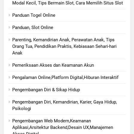
Modal Kecil, Tips Bermain Slot, Cara Memilih Situs Slot
Panduan Togel Online
Panduan, Slot Online
Parenting, Kemandirian Anak, Perawatan Anak, Tips
Orang Tua, Pendidikan Praktis, Kebiasaan Sehari-hari
Anak
Pemeriksaan Akses dan Keamanan Akun
Pengalaman Online,Platform Digital,Hiburan Interaktif
Pengembangan Diri & Sikap Hidup
Pengembangan Diri, Kemandirian, Karier, Gaya Hidup,
Psikologi
Pengembangan Web Modern,Keamanan
Aplikasi,Arsitektur Backend,Desain UX,Manajemen