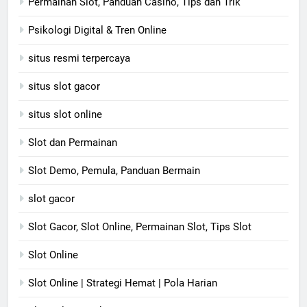
Permainan Slot, Panduan Casino, Tips dan Trik
Psikologi Digital & Tren Online
situs resmi terpercaya
situs slot gacor
situs slot online
Slot dan Permainan
Slot Demo, Pemula, Panduan Bermain
slot gacor
Slot Gacor, Slot Online, Permainan Slot, Tips Slot
Slot Online
Slot Online | Strategi Hemat | Pola Harian