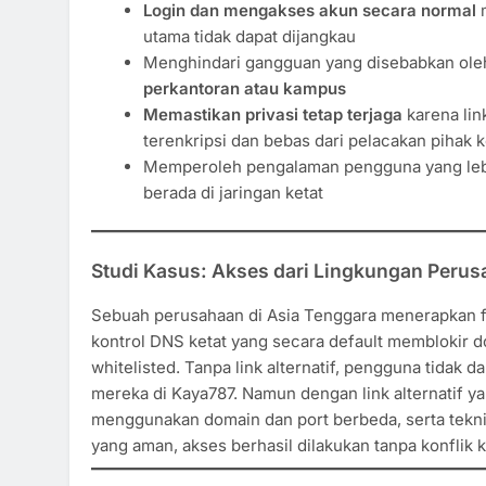
Login dan mengakses akun secara normal
m
utama tidak dapat dijangkau
Menghindari gangguan yang disebabkan ol
perkantoran atau kampus
Memastikan privasi tetap terjaga
karena link
terenkripsi dan bebas dari pelacakan pihak k
Memperoleh pengalaman pengguna yang lebi
berada di jaringan ketat
Studi Kasus: Akses dari Lingkungan Peru
Sebuah perusahaan di Asia Tenggara menerapkan f
kontrol DNS ketat yang secara default memblokir 
whitelisted. Tanpa link alternatif, pengguna tidak
mereka di Kaya787. Namun dengan link alternatif ya
menggunakan domain dan port berbeda, serta teknik
yang aman, akses berhasil dilakukan tanpa konflik k