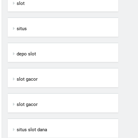
slot
situs
depo slot
slot gacor
slot gacor
situs slot dana