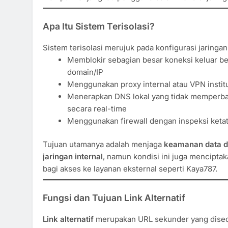
Apa Itu Sistem Terisolasi?
Sistem terisolasi merujuk pada konfigurasi jaringan
Memblokir sebagian besar koneksi keluar be
domain/IP
Menggunakan proxy internal atau VPN instit
Menerapkan DNS lokal yang tidak memperbar
secara real-time
Menggunakan firewall dengan inspeksi keta
Tujuan utamanya adalah menjaga
keamanan data d
jaringan internal
, namun kondisi ini juga menciptak
bagi akses ke layanan eksternal seperti Kaya787.
Fungsi dan Tujuan Link Alternatif
Link alternatif
merupakan URL sekunder yang dised