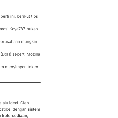
rti ini, berikut tips
ormasi Kaya787, bukan
l perusahaan mungkin
DoH) seperti Mozilla
stem menyimpan token
alu ideal. Oleh
atibel dengan
sistem
in
ketersediaan,