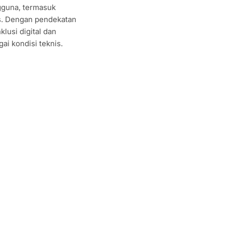
guna, termasuk
as. Dengan pendekatan
lusi digital dan
i kondisi teknis.