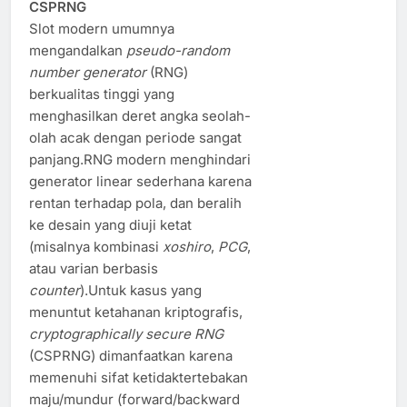
CSPRNG
Slot modern umumnya
mengandalkan
pseudo-random
number generator
(RNG)
berkualitas tinggi yang
menghasilkan deret angka seolah-
olah acak dengan periode sangat
panjang.RNG modern menghindari
generator linear sederhana karena
rentan terhadap pola, dan beralih
ke desain yang diuji ketat
(misalnya kombinasi
xoshiro
,
PCG
,
atau varian berbasis
counter
).Untuk kasus yang
menuntut ketahanan kriptografis,
cryptographically secure RNG
(CSPRNG) dimanfaatkan karena
memenuhi sifat ketidaktertebakan
maju/mundur (forward/backward