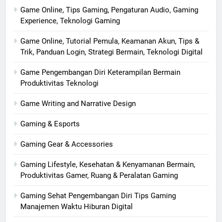
Game Online, Tips Gaming, Pengaturan Audio, Gaming
Experience, Teknologi Gaming
Game Online, Tutorial Pemula, Keamanan Akun, Tips &
Trik, Panduan Login, Strategi Bermain, Teknologi Digital
Game Pengembangan Diri Keterampilan Bermain
Produktivitas Teknologi
Game Writing and Narrative Design
Gaming & Esports
Gaming Gear & Accessories
Gaming Lifestyle, Kesehatan & Kenyamanan Bermain,
Produktivitas Gamer, Ruang & Peralatan Gaming
Gaming Sehat Pengembangan Diri Tips Gaming
Manajemen Waktu Hiburan Digital