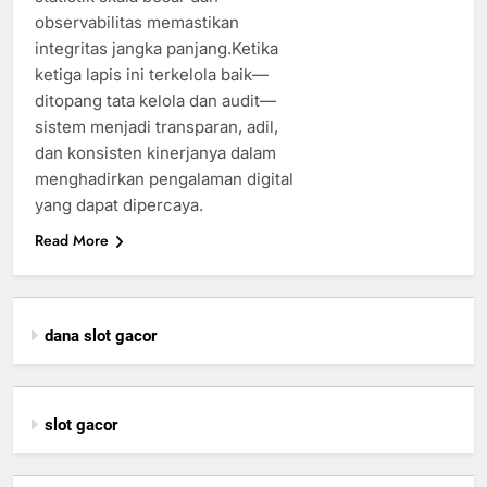
observabilitas memastikan
integritas jangka panjang.Ketika
ketiga lapis ini terkelola baik—
ditopang tata kelola dan audit—
sistem menjadi transparan, adil,
dan konsisten kinerjanya dalam
menghadirkan pengalaman digital
yang dapat dipercaya.
Read More
dana slot gacor
slot gacor