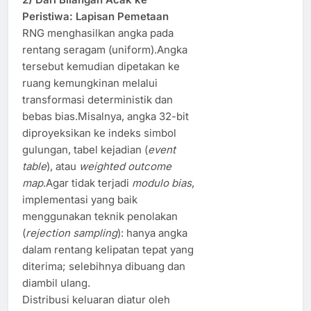
Peristiwa: Lapisan Pemetaan
RNG menghasilkan angka pada
rentang seragam (uniform).Angka
tersebut kemudian dipetakan ke
ruang kemungkinan melalui
transformasi deterministik dan
bebas bias.Misalnya, angka 32-bit
diproyeksikan ke indeks simbol
gulungan, tabel kejadian (
event
table
), atau
weighted outcome
map
.Agar tidak terjadi
modulo bias
,
implementasi yang baik
menggunakan teknik penolakan
(
rejection sampling
): hanya angka
dalam rentang kelipatan tepat yang
diterima; selebihnya dibuang dan
diambil ulang.
Distribusi keluaran diatur oleh