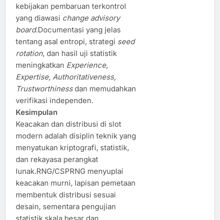
kebijakan pembaruan terkontrol
yang diawasi
change advisory
board
.Documentasi yang jelas
tentang asal entropi, strategi
seed
rotation
, dan hasil uji statistik
meningkatkan
Experience,
Expertise, Authoritativeness,
Trustworthiness
dan memudahkan
verifikasi independen.
Kesimpulan
Keacakan dan distribusi di slot
modern adalah disiplin teknik yang
menyatukan kriptografi, statistik,
dan rekayasa perangkat
lunak.RNG/CSPRNG menyuplai
keacakan murni, lapisan pemetaan
membentuk distribusi sesuai
desain, sementara pengujian
statistik skala besar dan