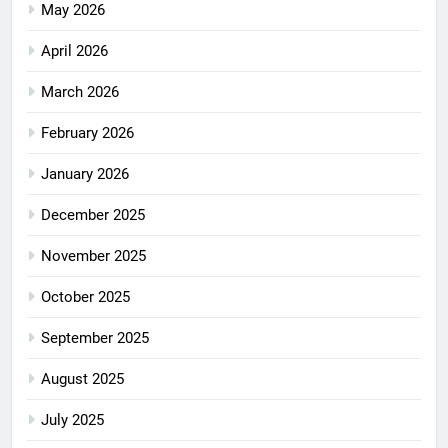
May 2026
April 2026
March 2026
February 2026
January 2026
December 2025
November 2025
October 2025
September 2025
August 2025
July 2025