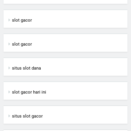
slot gacor
slot gacor
situs slot dana
slot gacor hari ini
situs slot gacor