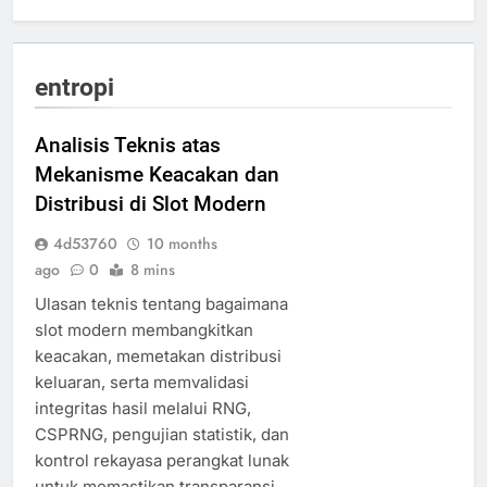
entropi
Analisis Teknis atas
Mekanisme Keacakan dan
Distribusi di Slot Modern
4d53760
10 months
ago
0
8 mins
Ulasan teknis tentang bagaimana
slot modern membangkitkan
keacakan, memetakan distribusi
keluaran, serta memvalidasi
integritas hasil melalui RNG,
CSPRNG, pengujian statistik, dan
kontrol rekayasa perangkat lunak
untuk memastikan transparansi,