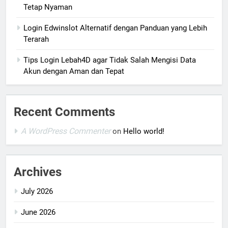
Tetap Nyaman
Login Edwinslot Alternatif dengan Panduan yang Lebih
Terarah
Tips Login Lebah4D agar Tidak Salah Mengisi Data
Akun dengan Aman dan Tepat
Recent Comments
A WordPress Commenter
on
Hello world!
Archives
July 2026
June 2026