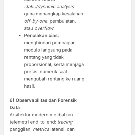
static/dynamic analysis
guna menangkap kesalahan
off-by-one
, pembulatan,
atau
overflow
.
Penolakan bias:
menghindari pembagian
modulo langsung pada
rentang yang tidak
proporsional, serta menjaga
presisi numerik saat
mengubah rentang ke ruang
hasil.
6) Observabilitas dan Forensik
Data
Arsitektur modern melibatkan
telemetri end-to-end:
tracing
panggilan,
metrics
latensi, dan