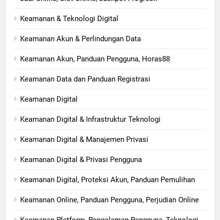
Keamanan & Teknologi Digital
Keamanan Akun & Perlindungan Data
Keamanan Akun, Panduan Pengguna, Horas88
Keamanan Data dan Panduan Registrasi
Keamanan Digital
Keamanan Digital & Infrastruktur Teknologi
Keamanan Digital & Manajemen Privasi
Keamanan Digital & Privasi Pengguna
Keamanan Digital, Proteksi Akun, Panduan Pemulihan
Keamanan Online, Panduan Pengguna, Perjudian Online
Keamanan Platform, Pengalaman Pengguna, Teknologi