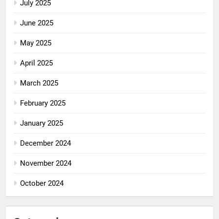
July 2025
June 2025
May 2025
April 2025
March 2025
February 2025
January 2025
December 2024
November 2024
October 2024