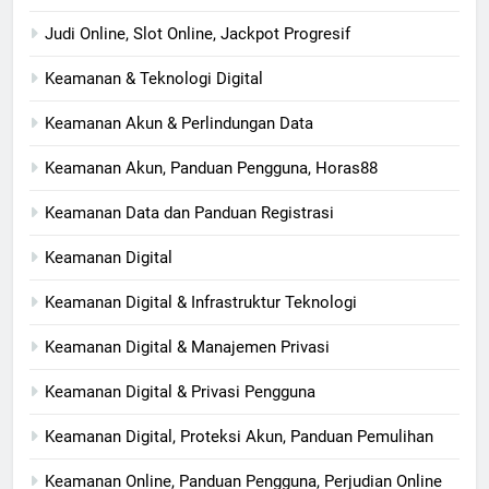
Judi Online, Slot Online, Jackpot Progresif
Keamanan & Teknologi Digital
Keamanan Akun & Perlindungan Data
Keamanan Akun, Panduan Pengguna, Horas88
Keamanan Data dan Panduan Registrasi
Keamanan Digital
Keamanan Digital & Infrastruktur Teknologi
Keamanan Digital & Manajemen Privasi
Keamanan Digital & Privasi Pengguna
Keamanan Digital, Proteksi Akun, Panduan Pemulihan
Keamanan Online, Panduan Pengguna, Perjudian Online