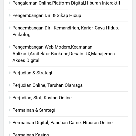
Pengalaman Online,Platform Digital,Hiburan Interaktif
Pengembangan Diri & Sikap Hidup
Pengembangan Diri, Kemandirian, Karier, Gaya Hidup,
Psikologi
Pengembangan Web Modern,Keamanan
Aplikasi,Arsitektur Backend,Desain UX,Manajemen
Akses Digital
Perjudian & Strategi
Perjudian Online, Taruhan Olahraga
Perjudian, Slot, Kasino Online
Permainan & Strategi
Permainan Digital, Panduan Game, Hiburan Online
Permainan Kasino