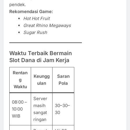
pendek.
Rekomendasi Game:
Hot Hot Fruit
Great Rhino Megaways
Sugar Rush
Waktu Terbaik Bermain
Slot Dana di Jam Kerja
Rentan
Keungg
Saran
g
ulan
Pola
Waktu
Server
08:00 –
masih
30–30–
10:00
sangat
30
WIB
ringan