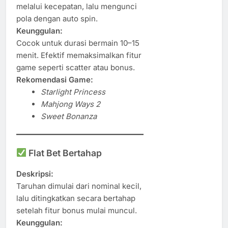
melalui kecepatan, lalu mengunci
pola dengan auto spin.
Keunggulan:
Cocok untuk durasi bermain 10–15
menit. Efektif memaksimalkan fitur
game seperti scatter atau bonus.
Rekomendasi Game:
Starlight Princess
Mahjong Ways 2
Sweet Bonanza
Flat Bet Bertahap
Deskripsi:
Taruhan dimulai dari nominal kecil,
lalu ditingkatkan secara bertahap
setelah fitur bonus mulai muncul.
Keunggulan: