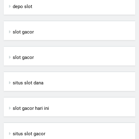
depo slot
slot gacor
slot gacor
situs slot dana
slot gacor hari ini
situs slot gacor