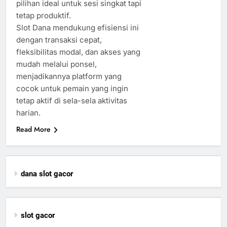
pilihan ideal untuk sesi singkat tapi
tetap produktif.
Slot Dana mendukung efisiensi ini
dengan transaksi cepat,
fleksibilitas modal, dan akses yang
mudah melalui ponsel,
menjadikannya platform yang
cocok untuk pemain yang ingin
tetap aktif di sela-sela aktivitas
harian.
Read More
dana slot gacor
slot gacor