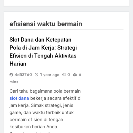
efisiensi waktu bermain
Slot Dana dan Ketepatan
Pola di Jam Kerja: Strategi
Efisien di Tengah Aktivitas
Harian
4d53760
1 year ago
0
6
mins
Cari tahu bagaimana pola bermain
slot dana
bekerja secara efektif di
jam kerja. Simak strategi, jenis
game, dan waktu terbaik untuk
bermain efisien di tengah
kesibukan harian Anda.