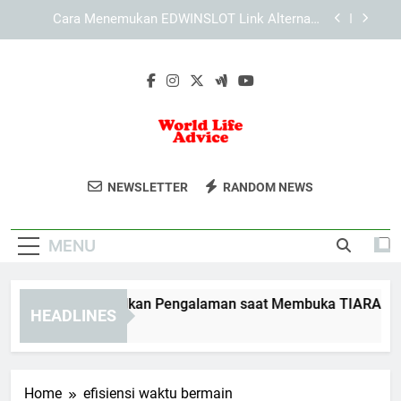
Skip
Tips EDWINSLOT Login agar Pengalaman
to
Pengguna Tetap Nyaman
content
Login Edwinslot Alternatif dengan Panduan yang
Lebih Terarah
Tips Mengoptimalkan Pengalaman saat
Membuka TIARA4D Login
Cara Menemukan EDWINSLOT Link Alternatif
yang Benar
World Life
Temukan Tips Dan Inspirasi Hidup Dari
Tips EDWINSLOT Login agar Pengalaman
NEWSLETTER
RANDOM NEWS
Pengguna Tetap Nyaman
Advice
World Life Advice. Dapatkan Panduan
Login Edwinslot Alternatif dengan Panduan yang
Untuk Hidup Sehat, Produktif, Dan Penuh
Lebih Terarah
MENU
Makna.
ips Mengoptimalkan Pengalaman saat Membuka TIARA4D Lo
HEADLINES
 Weeks Ago
Home
efisiensi waktu bermain