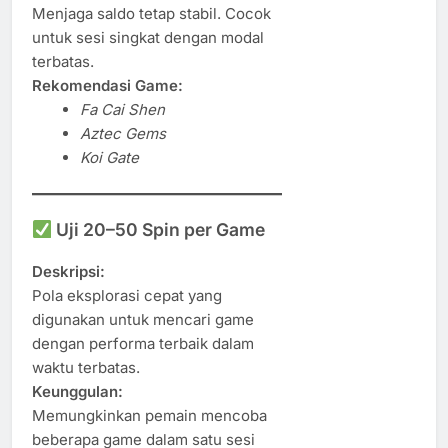
Menjaga saldo tetap stabil. Cocok
untuk sesi singkat dengan modal
terbatas.
Rekomendasi Game:
Fa Cai Shen
Aztec Gems
Koi Gate
Uji 20–50 Spin per Game
Deskripsi:
Pola eksplorasi cepat yang
digunakan untuk mencari game
dengan performa terbaik dalam
waktu terbatas.
Keunggulan:
Memungkinkan pemain mencoba
beberapa game dalam satu sesi