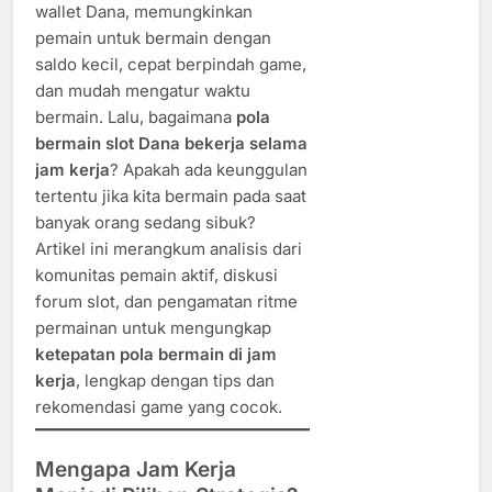
wallet Dana, memungkinkan
pemain untuk bermain dengan
saldo kecil, cepat berpindah game,
dan mudah mengatur waktu
bermain. Lalu, bagaimana
pola
bermain slot Dana bekerja selama
jam kerja
? Apakah ada keunggulan
tertentu jika kita bermain pada saat
banyak orang sedang sibuk?
Artikel ini merangkum analisis dari
komunitas pemain aktif, diskusi
forum slot, dan pengamatan ritme
permainan untuk mengungkap
ketepatan pola bermain di jam
kerja
, lengkap dengan tips dan
rekomendasi game yang cocok.
Mengapa Jam Kerja