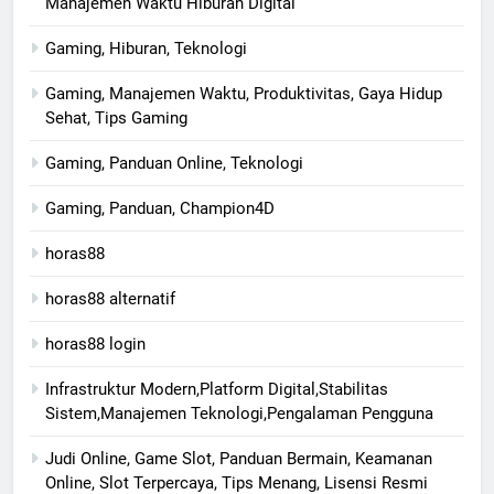
Manajemen Waktu Hiburan Digital
Gaming, Hiburan, Teknologi
Gaming, Manajemen Waktu, Produktivitas, Gaya Hidup
Sehat, Tips Gaming
Gaming, Panduan Online, Teknologi
Gaming, Panduan, Champion4D
horas88
horas88 alternatif
horas88 login
Infrastruktur Modern,Platform Digital,Stabilitas
Sistem,Manajemen Teknologi,Pengalaman Pengguna
Judi Online, Game Slot, Panduan Bermain, Keamanan
Online, Slot Terpercaya, Tips Menang, Lisensi Resmi