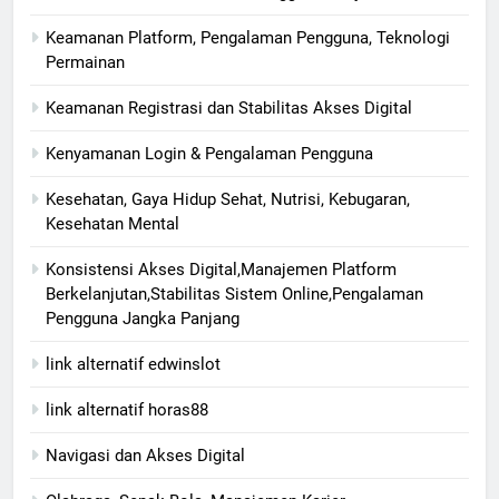
Keamanan Platform, Pengalaman Pengguna, Teknologi
Permainan
Keamanan Registrasi dan Stabilitas Akses Digital
Kenyamanan Login & Pengalaman Pengguna
Kesehatan, Gaya Hidup Sehat, Nutrisi, Kebugaran,
Kesehatan Mental
Konsistensi Akses Digital,Manajemen Platform
Berkelanjutan,Stabilitas Sistem Online,Pengalaman
Pengguna Jangka Panjang
link alternatif edwinslot
link alternatif horas88
Navigasi dan Akses Digital