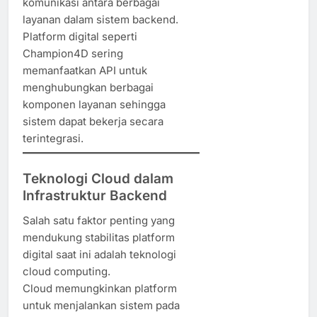
komunikasi antara berbagai
layanan dalam sistem backend.
Platform digital seperti
Champion4D sering
memanfaatkan API untuk
menghubungkan berbagai
komponen layanan sehingga
sistem dapat bekerja secara
terintegrasi.
Teknologi Cloud dalam
Infrastruktur Backend
Salah satu faktor penting yang
mendukung stabilitas platform
digital saat ini adalah teknologi
cloud computing.
Cloud memungkinkan platform
untuk menjalankan sistem pada