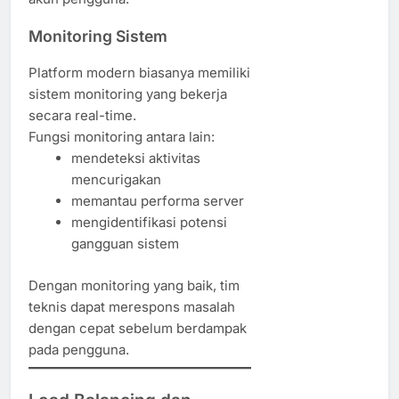
Monitoring Sistem
Platform modern biasanya memiliki
sistem monitoring yang bekerja
secara real-time.
Fungsi monitoring antara lain:
mendeteksi aktivitas
mencurigakan
memantau performa server
mengidentifikasi potensi
gangguan sistem
Dengan monitoring yang baik, tim
teknis dapat merespons masalah
dengan cepat sebelum berdampak
pada pengguna.