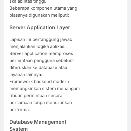
skalabilitas tinggi.
Beberapa komponen utama yang
biasanya digunakan meliputi:
Server Application Layer
Lapisan ini bertanggung jawab
menjalankan logika aplikasi.
Server application memproses
permintaan pengguna sebelum
diteruskan ke database atau
layanan lainnya.
Framework backend modern
memungkinkan sistem menangani
ribuan permintaan secara
bersamaan tanpa menurunkan
performa.
Database Management
System