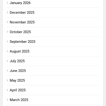
January 2026
December 2025
November 2025
October 2025
September 2025
August 2025
July 2025
June 2025
May 2025
April 2025
March 2025