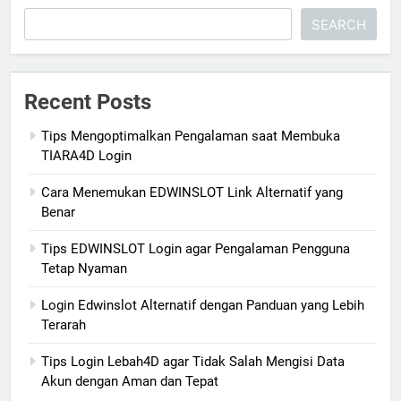
SEARCH
Recent Posts
Tips Mengoptimalkan Pengalaman saat Membuka
TIARA4D Login
Cara Menemukan EDWINSLOT Link Alternatif yang
Benar
Tips EDWINSLOT Login agar Pengalaman Pengguna
Tetap Nyaman
Login Edwinslot Alternatif dengan Panduan yang Lebih
Terarah
Tips Login Lebah4D agar Tidak Salah Mengisi Data
Akun dengan Aman dan Tepat