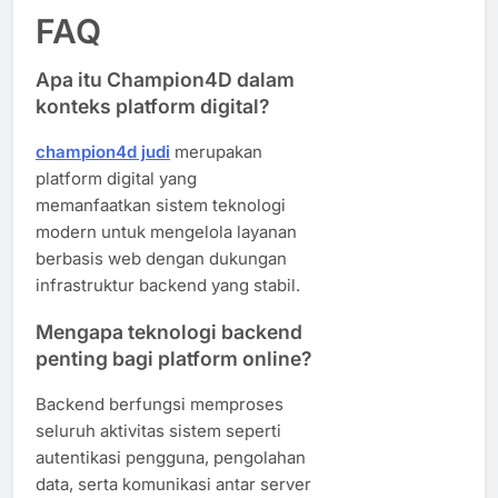
FAQ
Apa itu Champion4D dalam
konteks platform digital?
champion4d judi
merupakan
platform digital yang
memanfaatkan sistem teknologi
modern untuk mengelola layanan
berbasis web dengan dukungan
infrastruktur backend yang stabil.
Mengapa teknologi backend
penting bagi platform online?
Backend berfungsi memproses
seluruh aktivitas sistem seperti
autentikasi pengguna, pengolahan
data, serta komunikasi antar server