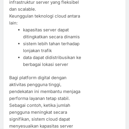
infrastruktur server yang fleksibel
dan scalable.
Keunggulan teknologi cloud antara
lain:
kapasitas server dapat
ditingkatkan secara dinamis
sistem lebih tahan terhadap
lonjakan trafik
data dapat didistribusikan ke
berbagai lokasi server
Bagi platform digital dengan
aktivitas pengguna tinggi,
pendekatan ini membantu menjaga
performa layanan tetap stabil.
Sebagai contoh, ketika jumlah
pengguna meningkat secara
signifikan, sistem cloud dapat
menyesuaikan kapasitas server