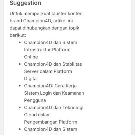
Suggestion
Untuk memperkuat cluster konten
brand Champion4D, artikel ini
dapat dihubungkan dengan topik
berikut:
Champion4D dan Sistem
Infrastruktur Platform
Online
Champion4D dan Stabilitas
Server dalam Platform
Digital
Champion4D: Cara Kerja
Sistem Login dan Keamanan
Pengguna
Champion4D dan Teknologi
Cloud dalam
Pengembangan Platform
Champion4D dan Sistem