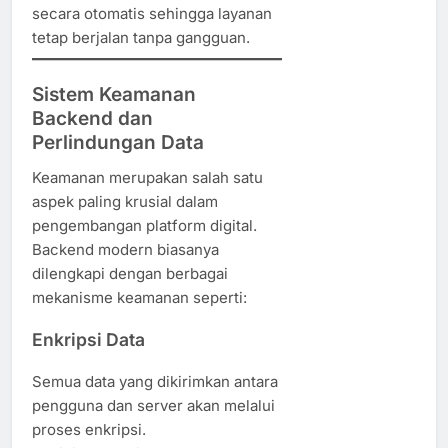
secara otomatis sehingga layanan
tetap berjalan tanpa gangguan.
Sistem Keamanan
Backend dan
Perlindungan Data
Keamanan merupakan salah satu
aspek paling krusial dalam
pengembangan platform digital.
Backend modern biasanya
dilengkapi dengan berbagai
mekanisme keamanan seperti:
Enkripsi Data
Semua data yang dikirimkan antara
pengguna dan server akan melalui
proses enkripsi.