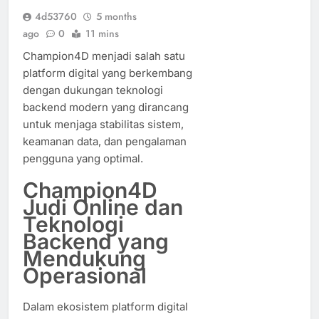
4d53760
5 months
ago
0
11 mins
Champion4D menjadi salah satu
platform digital yang berkembang
dengan dukungan teknologi
backend modern yang dirancang
untuk menjaga stabilitas sistem,
keamanan data, dan pengalaman
pengguna yang optimal.
Champion4D
Judi Online dan
Teknologi
Backend yang
Mendukung
Operasional
Dalam ekosistem platform digital