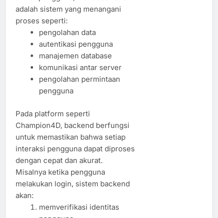
adalah sistem yang menangani
proses seperti:
pengolahan data
autentikasi pengguna
manajemen database
komunikasi antar server
pengolahan permintaan
pengguna
Pada platform seperti
Champion4D, backend berfungsi
untuk memastikan bahwa setiap
interaksi pengguna dapat diproses
dengan cepat dan akurat.
Misalnya ketika pengguna
melakukan login, sistem backend
akan:
memverifikasi identitas