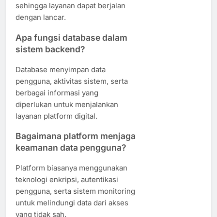
sehingga layanan dapat berjalan
dengan lancar.
Apa fungsi database dalam
sistem backend?
Database menyimpan data
pengguna, aktivitas sistem, serta
berbagai informasi yang
diperlukan untuk menjalankan
layanan platform digital.
Bagaimana platform menjaga
keamanan data pengguna?
Platform biasanya menggunakan
teknologi enkripsi, autentikasi
pengguna, serta sistem monitoring
untuk melindungi data dari akses
yang tidak sah.