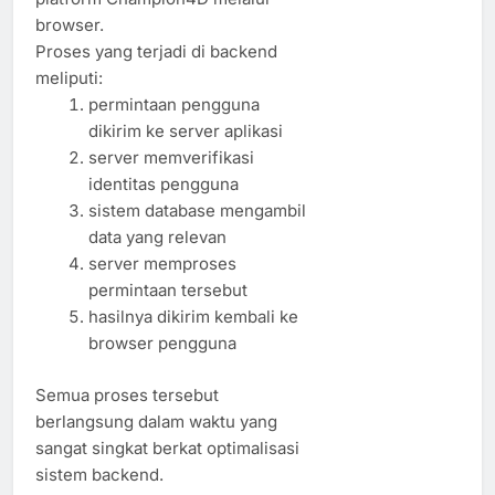
browser.
Proses yang terjadi di backend
meliputi:
permintaan pengguna
dikirim ke server aplikasi
server memverifikasi
identitas pengguna
sistem database mengambil
data yang relevan
server memproses
permintaan tersebut
hasilnya dikirim kembali ke
browser pengguna
Semua proses tersebut
berlangsung dalam waktu yang
sangat singkat berkat optimalisasi
sistem backend.