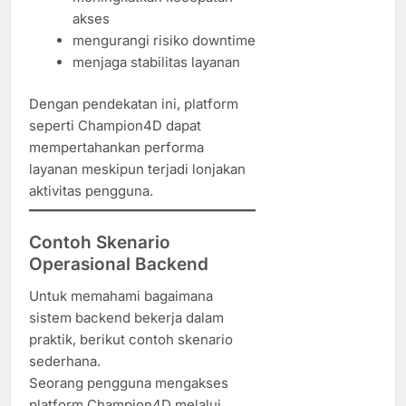
akses
mengurangi risiko downtime
menjaga stabilitas layanan
Dengan pendekatan ini, platform
seperti Champion4D dapat
mempertahankan performa
layanan meskipun terjadi lonjakan
aktivitas pengguna.
Contoh Skenario
Operasional Backend
Untuk memahami bagaimana
sistem backend bekerja dalam
praktik, berikut contoh skenario
sederhana.
Seorang pengguna mengakses
platform Champion4D melalui