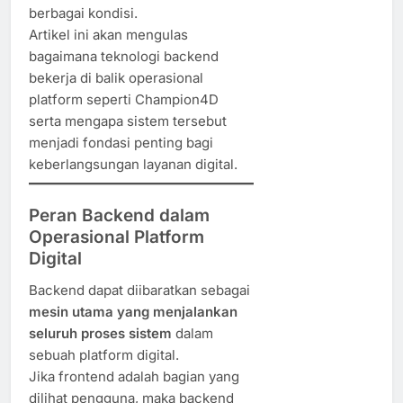
berbagai kondisi.
Artikel ini akan mengulas
bagaimana teknologi backend
bekerja di balik operasional
platform seperti Champion4D
serta mengapa sistem tersebut
menjadi fondasi penting bagi
keberlangsungan layanan digital.
Peran Backend dalam
Operasional Platform
Digital
Backend dapat diibaratkan sebagai
mesin utama yang menjalankan
seluruh proses sistem
dalam
sebuah platform digital.
Jika frontend adalah bagian yang
dilihat pengguna, maka backend