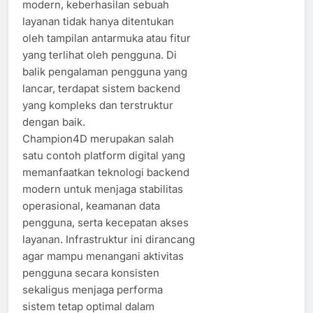
modern, keberhasilan sebuah
layanan tidak hanya ditentukan
oleh tampilan antarmuka atau fitur
yang terlihat oleh pengguna. Di
balik pengalaman pengguna yang
lancar, terdapat sistem backend
yang kompleks dan terstruktur
dengan baik.
Champion4D merupakan salah
satu contoh platform digital yang
memanfaatkan teknologi backend
modern untuk menjaga stabilitas
operasional, keamanan data
pengguna, serta kecepatan akses
layanan. Infrastruktur ini dirancang
agar mampu menangani aktivitas
pengguna secara konsisten
sekaligus menjaga performa
sistem tetap optimal dalam