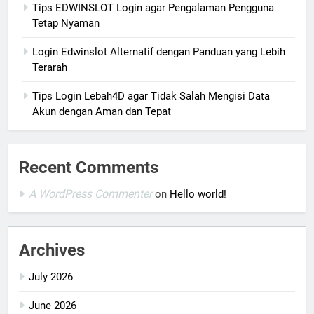
Tips EDWINSLOT Login agar Pengalaman Pengguna
Tetap Nyaman
Login Edwinslot Alternatif dengan Panduan yang Lebih
Terarah
Tips Login Lebah4D agar Tidak Salah Mengisi Data
Akun dengan Aman dan Tepat
Recent Comments
A WordPress Commenter
on
Hello world!
Archives
July 2026
June 2026