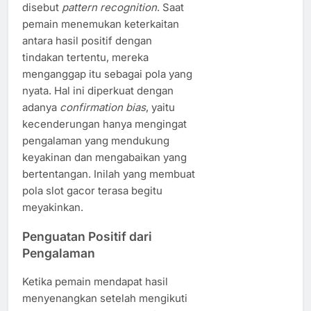
disebut
pattern recognition
. Saat
pemain menemukan keterkaitan
antara hasil positif dengan
tindakan tertentu, mereka
menganggap itu sebagai pola yang
nyata. Hal ini diperkuat dengan
adanya
confirmation bias
, yaitu
kecenderungan hanya mengingat
pengalaman yang mendukung
keyakinan dan mengabaikan yang
bertentangan. Inilah yang membuat
pola slot gacor terasa begitu
meyakinkan.
Penguatan Positif dari
Pengalaman
Ketika pemain mendapat hasil
menyenangkan setelah mengikuti