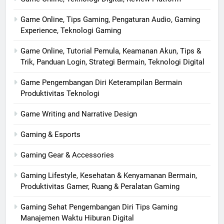
Game Online, Tips Gaming, Pengaturan Audio, Gaming
Experience, Teknologi Gaming
Game Online, Tutorial Pemula, Keamanan Akun, Tips &
Trik, Panduan Login, Strategi Bermain, Teknologi Digital
Game Pengembangan Diri Keterampilan Bermain
Produktivitas Teknologi
Game Writing and Narrative Design
Gaming & Esports
Gaming Gear & Accessories
Gaming Lifestyle, Kesehatan & Kenyamanan Bermain,
Produktivitas Gamer, Ruang & Peralatan Gaming
Gaming Sehat Pengembangan Diri Tips Gaming
Manajemen Waktu Hiburan Digital