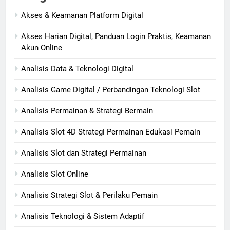
Akses & Keamanan Platform Digital
Akses Harian Digital, Panduan Login Praktis, Keamanan
Akun Online
Analisis Data & Teknologi Digital
Analisis Game Digital / Perbandingan Teknologi Slot
Analisis Permainan & Strategi Bermain
Analisis Slot 4D Strategi Permainan Edukasi Pemain
Analisis Slot dan Strategi Permainan
Analisis Slot Online
Analisis Strategi Slot & Perilaku Pemain
Analisis Teknologi & Sistem Adaptif