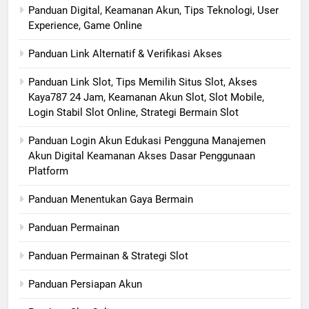
Panduan Digital, Keamanan Akun, Tips Teknologi, User
Experience, Game Online
Panduan Link Alternatif & Verifikasi Akses
Panduan Link Slot, Tips Memilih Situs Slot, Akses
Kaya787 24 Jam, Keamanan Akun Slot, Slot Mobile,
Login Stabil Slot Online, Strategi Bermain Slot
Panduan Login Akun Edukasi Pengguna Manajemen
Akun Digital Keamanan Akses Dasar Penggunaan
Platform
Panduan Menentukan Gaya Bermain
Panduan Permainan
Panduan Permainan & Strategi Slot
Panduan Persiapan Akun