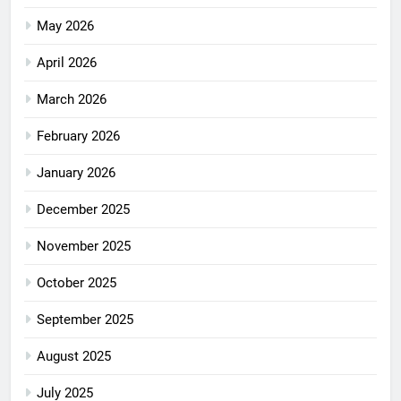
May 2026
April 2026
March 2026
February 2026
January 2026
December 2025
November 2025
October 2025
September 2025
August 2025
July 2025