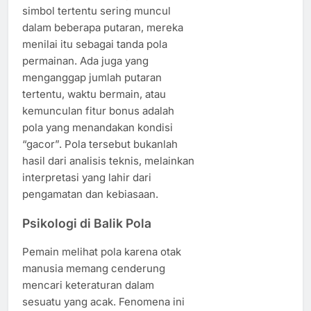
simbol tertentu sering muncul
dalam beberapa putaran, mereka
menilai itu sebagai tanda pola
permainan. Ada juga yang
menganggap jumlah putaran
tertentu, waktu bermain, atau
kemunculan fitur bonus adalah
pola yang menandakan kondisi
“gacor”. Pola tersebut bukanlah
hasil dari analisis teknis, melainkan
interpretasi yang lahir dari
pengamatan dan kebiasaan.
Psikologi di Balik Pola
Pemain melihat pola karena otak
manusia memang cenderung
mencari keteraturan dalam
sesuatu yang acak. Fenomena ini