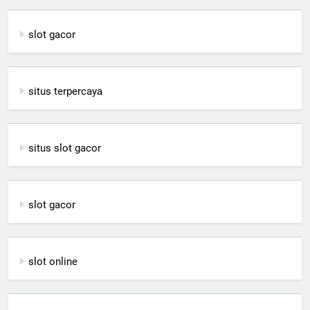
slot gacor
situs terpercaya
situs slot gacor
slot gacor
slot online