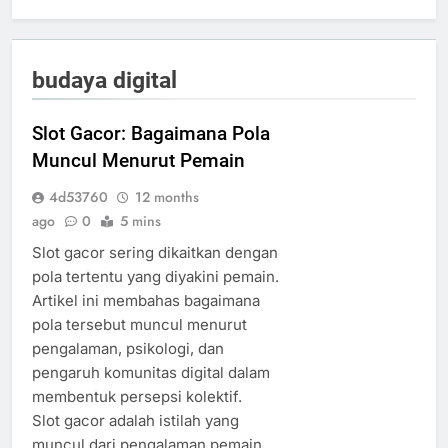
budaya digital
Slot Gacor: Bagaimana Pola
Muncul Menurut Pemain
4d53760
12 months
ago
0
5 mins
Slot gacor sering dikaitkan dengan
pola tertentu yang diyakini pemain.
Artikel ini membahas bagaimana
pola tersebut muncul menurut
pengalaman, psikologi, dan
pengaruh komunitas digital dalam
membentuk persepsi kolektif.
Slot gacor adalah istilah yang
muncul dari pengalaman pemain