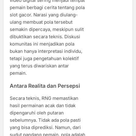
video digital sering menjadi tempat
pemain berbagi cerita tentang pola
slot gacor. Narasi yang diulang-
ulang membuat pola tersebut
semakin dipercaya, meskipun sulit
dibuktikan secara teknis. Diskusi
komunitas ini menjadikan pola
bukan hanya interpretasi individu,
tetapi juga pengetahuan kolektif
yang terus diwariskan antar
pemain.
Antara Realita dan Persepsi
Secara teknis, RNG memastikan
hasil permainan acak dan tidak
dipengaruhi oleh putaran
sebelumnya. Tidak ada pola pasti
yang bisa diprediksi. Namun, dari
sudut pandang pemain, pola adalah