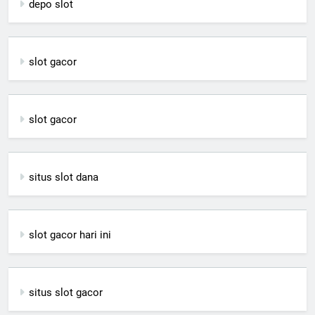
depo slot
slot gacor
slot gacor
situs slot dana
slot gacor hari ini
situs slot gacor