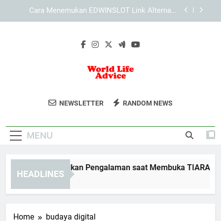
Skip
Tips EDWINSLOT Login agar Pengalaman
to
Pengguna Tetap Nyaman
content
Login Edwinslot Alternatif dengan Panduan yang
Lebih Terarah
Tips Mengoptimalkan Pengalaman saat
Membuka TIARA4D Login
Cara Menemukan EDWINSLOT Link Alternatif
yang Benar
World Life
Temukan Tips Dan Inspirasi Hidup Dari
Tips EDWINSLOT Login agar Pengalaman
NEWSLETTER
RANDOM NEWS
Pengguna Tetap Nyaman
Advice
World Life Advice. Dapatkan Panduan
Login Edwinslot Alternatif dengan Panduan yang
Untuk Hidup Sehat, Produktif, Dan Penuh
Lebih Terarah
MENU
Makna.
ips Mengoptimalkan Pengalaman saat Membuka TIARA4D Log
HEADLINES
Month Ago
Home
budaya digital