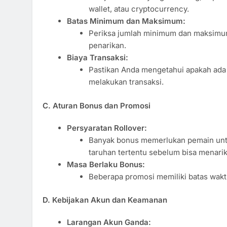
wallet, atau cryptocurrency.
Batas Minimum dan Maksimum:
Periksa jumlah minimum dan maksimum
penarikan.
Biaya Transaksi:
Pastikan Anda mengetahui apakah ada
melakukan transaksi.
C. Aturan Bonus dan Promosi
Persyaratan Rollover:
Banyak bonus memerlukan pemain unt
taruhan tertentu sebelum bisa menarik
Masa Berlaku Bonus:
Beberapa promosi memiliki batas wak
D. Kebijakan Akun dan Keamanan
Larangan Akun Ganda: