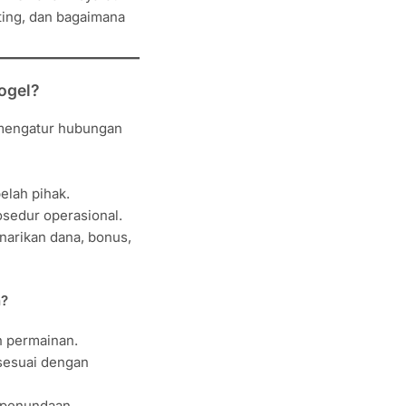
ting, dan bagaimana
Togel?
 mengatur hubungan
elah pihak.
sedur operasional.
enarikan dana, bonus,
n?
n permainan.
sesuai dengan
i penundaan