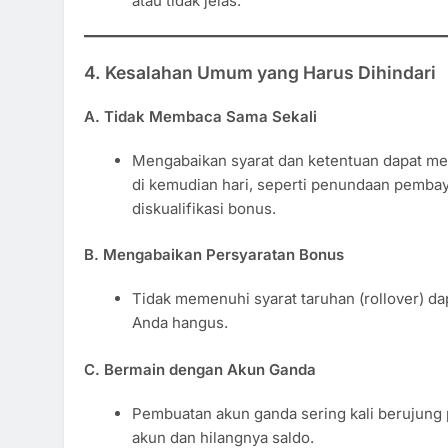
atau tidak jelas.
4.
Kesalahan Umum yang Harus Dihindari
A. Tidak Membaca Sama Sekali
Mengabaikan syarat dan ketentuan dapat m
di kemudian hari, seperti penundaan pembay
diskualifikasi bonus.
B. Mengabaikan Persyaratan Bonus
Tidak memenuhi syarat taruhan (rollover) 
Anda hangus.
C. Bermain dengan Akun Ganda
Pembuatan akun ganda sering kali berujung
akun dan hilangnya saldo.