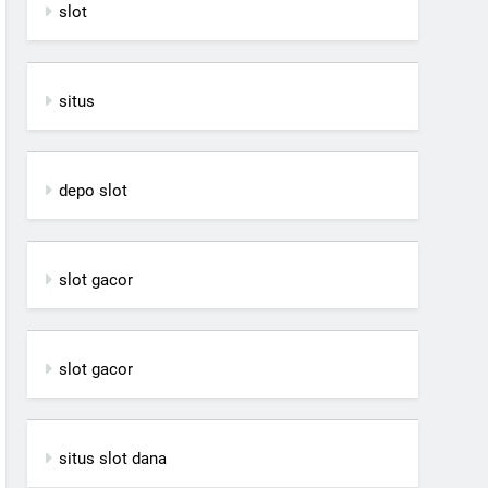
slot
situs
depo slot
slot gacor
slot gacor
situs slot dana