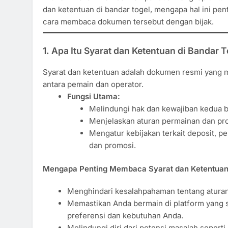
dan ketentuan di bandar togel, mengapa hal ini pen
cara membaca dokumen tersebut dengan bijak.
1.
Apa Itu Syarat dan Ketentuan di Bandar 
Syarat dan ketentuan adalah dokumen resmi yang
antara pemain dan operator.
Fungsi Utama:
Melindungi hak dan kewajiban kedua b
Menjelaskan aturan permainan dan pro
Mengatur kebijakan terkait deposit, p
dan promosi.
Mengapa Penting Membaca Syarat dan Ketentua
Menghindari kesalahpahaman tentang atura
Memastikan Anda bermain di platform yang 
preferensi dan kebutuhan Anda.
Melindungi diri dari potensi masalah sepert