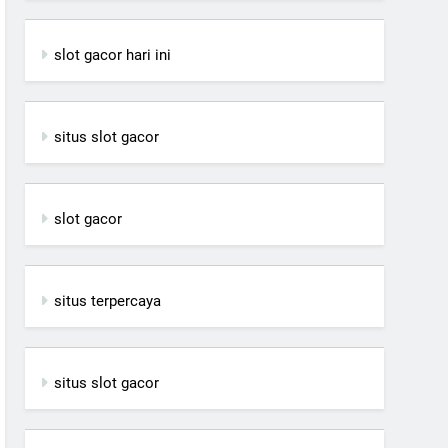
slot gacor hari ini
situs slot gacor
slot gacor
situs terpercaya
situs slot gacor