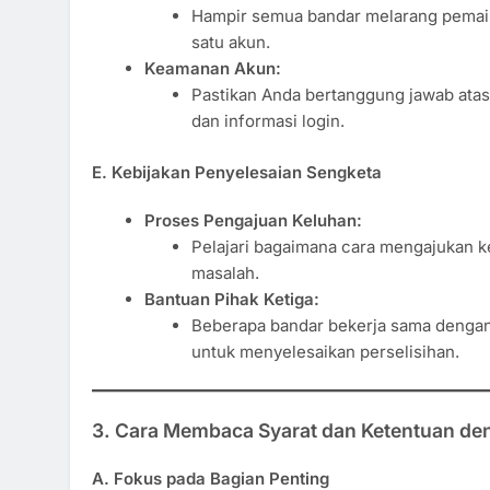
Hampir semua bandar melarang pemain 
satu akun.
Keamanan Akun:
Pastikan Anda bertanggung jawab atas
dan informasi login.
E. Kebijakan Penyelesaian Sengketa
Proses Pengajuan Keluhan:
Pelajari bagaimana cara mengajukan kel
masalah.
Bantuan Pihak Ketiga:
Beberapa bandar bekerja sama denga
untuk menyelesaikan perselisihan.
3.
Cara Membaca Syarat dan Ketentuan den
A. Fokus pada Bagian Penting