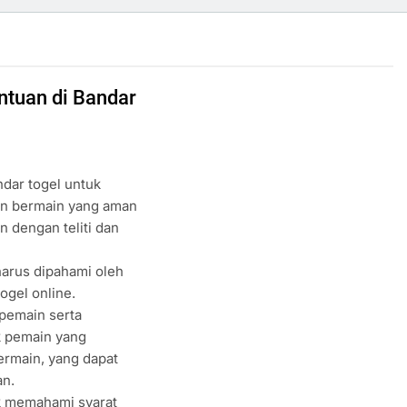
tuan di Bandar
ndar togel untuk
an bermain yang aman
 dengan teliti dan
harus dipahami oleh
gel online.
pemain serta
k pemain yang
ermain, yang dapat
an.
uk memahami syarat