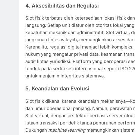
4. Aksesibilitas dan Regulasi
Slot fisik terbatas oleh ketersediaan lokasi fisik 
langsung. Setiap unit diatur oleh otoritas lokal ya
kepatuhan mekanik dan administratif. Slot virtual, di 
jangkauan lintas wilayah, memungkinkan akses dari
Karena itu, regulasi digital menjadi lebih kompleks
hukum yang mengatur privasi data, keamanan tran
audit lintas yurisdiksi. Platform yang beroperasi se
tunduk pada sertifikasi internasional seperti ISO 
untuk menjamin integritas sistemnya.
5. Keandalan dan Evolusi
Slot fisik dikenal karena keandalan mekanisnya—
dan umur operasional panjang. Namun, perawatan ru
Slot virtual, dengan arsitektur berbasis server clo
jutaan transaksi per detik tanpa penurunan performa
Dukungan
machine learning
memungkinkan sistem 