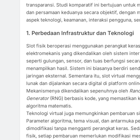
transparansi. Studi komparatif ini bertujuan untu
dan persamaan keduanya secara objektif, dengan m
aspek teknologi, keamanan, interaksi pengguna, sert
1. Perbedaan Infrastruktur dan Teknologi
Slot fisik beroperasi menggunakan perangkat kera
elektromekanis yang dikendalikan oleh sistem inte
seperti gulungan, sensor, dan tuas berfungsi seca
menampilkan hasil. Sistem ini biasanya berdiri send
jaringan eksternal. Sementara itu, slot virtual me
lunak dan dijalankan secara digital di platform onlin
Mekanismenya dikendalikan sepenuhnya oleh
Ran
Generator
(RNG) berbasis kode, yang memastikan k
algoritma matematis.
Teknologi virtual juga memungkinkan pembaruan si
Parameter algoritma, tema visual, dan antarmuka 
dimodifikasi tanpa mengganti perangkat keras. Sed
fisik, setiap pembaruan memerlukan modifikasi me