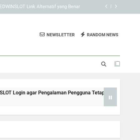
DWINSLOT Link Alternatif yang Benar
r Pengalaman Pengguna Tetap Nyaman
tif dengan Panduan yang Lebih Terarah
NEWSLETTER
RANDOM NEWS
galaman saat Membuka TIARA4D Login
duan Untuk Hidup Sehat, Produktif, Dan Penuh Makna.
DWINSLOT Link Alternatif yang Benar
r Pengalaman Pengguna Tetap Nyaman
tif dengan Panduan yang Lebih Terarah
 agar Pengalaman Pengguna Tetap Nyaman
Login Edwin
2 Months Ago