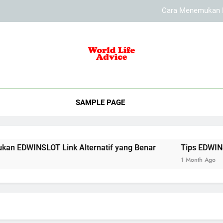
Cara Menemukan E
Tips EDWINSLOT Login aga
Login Edwinslot Alterna
ld Life Advice
Tips Mengoptimalkan Pen
ps Dan Inspirasi Hidup Dari World Life Advice. Dapatkan Pan
Cara Menemukan E
SAMPLE PAGE
Tips EDWINSLOT Login aga
Login Edwinslot Alterna
T Link Alternatif yang Benar
Tips EDWINSLOT Login
1 Month Ago