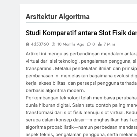
Arsitektur Algoritma
Studi Komparatif antara Slot Fisik dan
4d53760
10 Months Ago
0
7 Mins
Artikel ini mengulas perbandingan mendalam antara s
virtual dari sisi teknologi, pengalaman pengguna, 
transparansi. Melalui pendekatan ilmiah dan prinsip
pembahasan ini menjelaskan bagaimana evolusi dig
kerja, aksesibilitas, dan persepsi pengguna terhad
berbasis algoritma modern.
Perkembangan teknologi telah membawa perubahan
dunia hiburan digital. Salah satu contoh paling me
transformasi dari slot fisik menuju slot virtual. K
serupa dalam konsep dasar—menghasilkan hasil a
algoritma probabilistik—namun perbedaan mendasa
aspek teknis, pengalaman pengguna, serta mekan