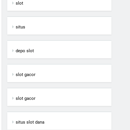
slot
situs
depo slot
slot gacor
slot gacor
situs slot dana