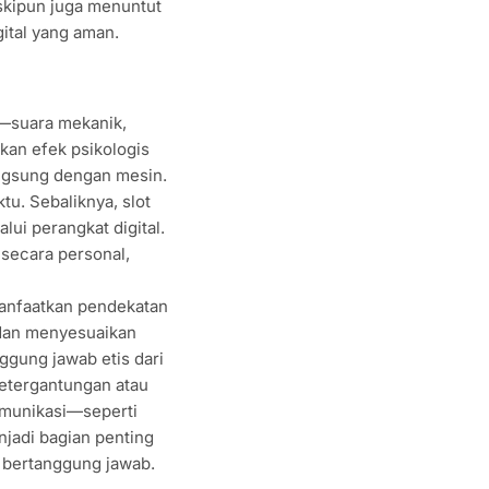
eskipun juga menuntut
ital yang aman.
l—suara mekanik,
akan efek psikologis
angsung dengan mesin.
tu. Sebaliknya, slot
ui perangkat digital.
 secara personal,
emanfaatkan pendekatan
 dan menyesuaikan
ggung jawab etis dari
etergantungan atau
omunikasi—seperti
jadi bagian penting
bertanggung jawab.