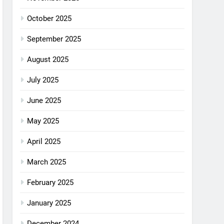
October 2025
September 2025
August 2025
July 2025
June 2025
May 2025
April 2025
March 2025
February 2025
January 2025
December 2024