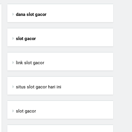
dana slot gacor
slot gacor
link slot gacor
situs slot gacor hari ini
slot gacor