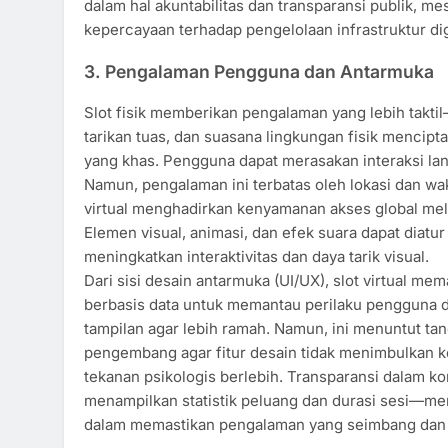
dalam hal akuntabilitas dan transparansi publik, m
kepercayaan terhadap pengelolaan infrastruktur dig
3. Pengalaman Pengguna dan Antarmuka
Slot fisik memberikan pengalaman yang lebih takti
tarikan tuas, dan suasana lingkungan fisik mencipt
yang khas. Pengguna dapat merasakan interaksi l
Namun, pengalaman ini terbatas oleh lokasi dan wak
virtual menghadirkan kenyamanan akses global melal
Elemen visual, animasi, dan efek suara dapat diatur
meningkatkan interaktivitas dan daya tarik visual.
Dari sisi desain antarmuka (UI/UX), slot virtual m
berbasis data untuk memantau perilaku pengguna
tampilan agar lebih ramah. Namun, ini menuntut tan
pengembang agar fitur desain tidak menimbulkan k
tekanan psikologis berlebih. Transparansi dalam k
menampilkan statistik peluang dan durasi sesi—men
dalam memastikan pengalaman yang seimbang dan 