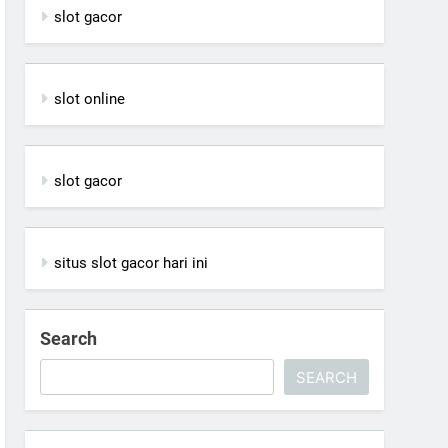
slot gacor
slot online
slot gacor
situs slot gacor hari ini
Search
SEARCH