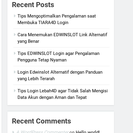
Recent Posts
Tips Mengoptimalkan Pengalaman saat
Membuka TIARA4D Login
Cara Menemukan EDWINSLOT Link Alternatif
yang Benar
Tips EDWINSLOT Login agar Pengalaman
Pengguna Tetap Nyaman
Login Edwinslot Alternatif dengan Panduan
yang Lebih Terarah
Tips Login Lebah4D agar Tidak Salah Mengisi
Data Akun dengan Aman dan Tepat
Recent Comments
A WordPress Commenter
on
Hello world!