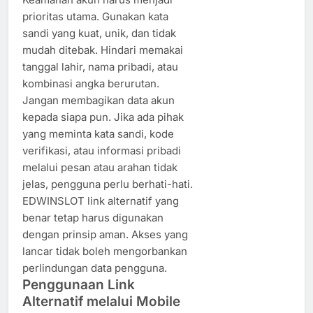
prioritas utama. Gunakan kata
sandi yang kuat, unik, dan tidak
mudah ditebak. Hindari memakai
tanggal lahir, nama pribadi, atau
kombinasi angka berurutan.
Jangan membagikan data akun
kepada siapa pun. Jika ada pihak
yang meminta kata sandi, kode
verifikasi, atau informasi pribadi
melalui pesan atau arahan tidak
jelas, pengguna perlu berhati-hati.
EDWINSLOT link alternatif yang
benar tetap harus digunakan
dengan prinsip aman. Akses yang
lancar tidak boleh mengorbankan
perlindungan data pengguna.
Penggunaan Link
Alternatif melalui Mobile