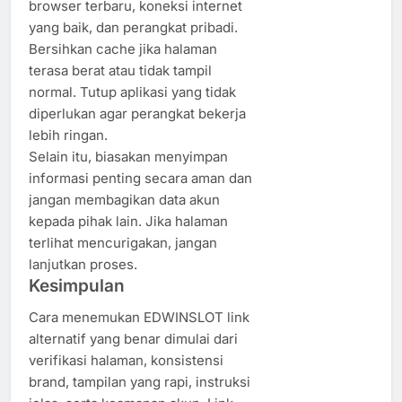
browser terbaru, koneksi internet
yang baik, dan perangkat pribadi.
Bersihkan cache jika halaman
terasa berat atau tidak tampil
normal. Tutup aplikasi yang tidak
diperlukan agar perangkat bekerja
lebih ringan.
Selain itu, biasakan menyimpan
informasi penting secara aman dan
jangan membagikan data akun
kepada pihak lain. Jika halaman
terlihat mencurigakan, jangan
lanjutkan proses.
Kesimpulan
Cara menemukan EDWINSLOT link
alternatif yang benar dimulai dari
verifikasi halaman, konsistensi
brand, tampilan yang rapi, instruksi