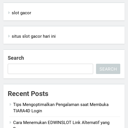
slot gacor
situs slot gacor hari ini
Search
SEARCH
Recent Posts
Tips Mengoptimalkan Pengalaman saat Membuka
TIARA4D Login
Cara Menemukan EDWINSLOT Link Alternatif yang