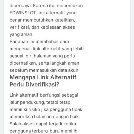
dipercaya. Karena itu, menemukan
EDWINSLOT link alternatif yang
benar membutuhkan ketelitian,
verifikasi, dan kebiasaan akses
yang aman.
Panduan ini membahas cara
mengenali link alternatif yang lebih
sesuai, ciri halaman yang perlu
diperhatikan, serta langkah aman
sebelum memasukkan data akun.
Mengapa Link Alternatif
Perlu Diverifikasi?
Link alternatif berfungsi sebagai
jalur pendukung, tetapi tetap
memiliki risiko jika pengguna tidak
memeriksa halaman dengan baik.
Salah akses dapat terjadi ketika
pengguna terburu-buru memilih