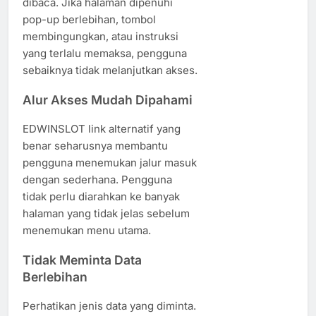
dibaca. Jika halaman dipenuhi
pop-up berlebihan, tombol
membingungkan, atau instruksi
yang terlalu memaksa, pengguna
sebaiknya tidak melanjutkan akses.
Alur Akses Mudah Dipahami
EDWINSLOT link alternatif yang
benar seharusnya membantu
pengguna menemukan jalur masuk
dengan sederhana. Pengguna
tidak perlu diarahkan ke banyak
halaman yang tidak jelas sebelum
menemukan menu utama.
Tidak Meminta Data
Berlebihan
Perhatikan jenis data yang diminta.