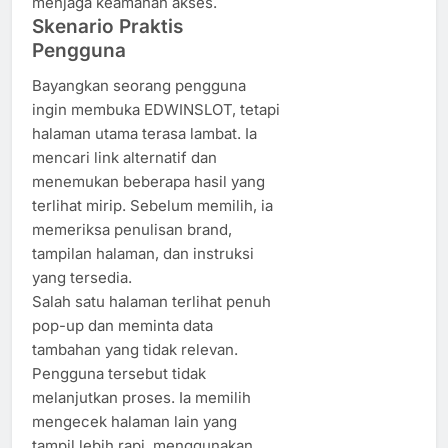
menjaga keamanan akses.
Skenario Praktis
Pengguna
Bayangkan seorang pengguna
ingin membuka EDWINSLOT, tetapi
halaman utama terasa lambat. Ia
mencari link alternatif dan
menemukan beberapa hasil yang
terlihat mirip. Sebelum memilih, ia
memeriksa penulisan brand,
tampilan halaman, dan instruksi
yang tersedia.
Salah satu halaman terlihat penuh
pop-up dan meminta data
tambahan yang tidak relevan.
Pengguna tersebut tidak
melanjutkan proses. Ia memilih
mengecek halaman lain yang
tampil lebih rapi, menggunakan