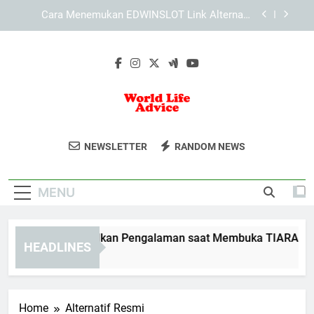
Skip
Tips EDWINSLOT Login agar Pengalaman
to
Pengguna Tetap Nyaman
content
Login Edwinslot Alternatif dengan Panduan yang
Lebih Terarah
Tips Mengoptimalkan Pengalaman saat
Membuka TIARA4D Login
Cara Menemukan EDWINSLOT Link Alternatif
yang Benar
World Life
Temukan Tips Dan Inspirasi Hidup Dari
Tips EDWINSLOT Login agar Pengalaman
NEWSLETTER
RANDOM NEWS
Pengguna Tetap Nyaman
Advice
World Life Advice. Dapatkan Panduan
Login Edwinslot Alternatif dengan Panduan yang
Untuk Hidup Sehat, Produktif, Dan Penuh
Lebih Terarah
MENU
Makna.
ips Mengoptimalkan Pengalaman saat Membuka TIARA4D Log
HEADLINES
Weeks Ago
Home
Alternatif Resmi