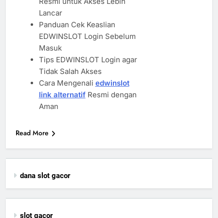
Resmi untuk Akses Lebih
Lancar
Panduan Cek Keaslian
EDWINSLOT Login Sebelum
Masuk
Tips EDWINSLOT Login agar
Tidak Salah Akses
Cara Mengenali
edwinslot
link alternatif
Resmi dengan
Aman
Read More
dana slot gacor
slot gacor