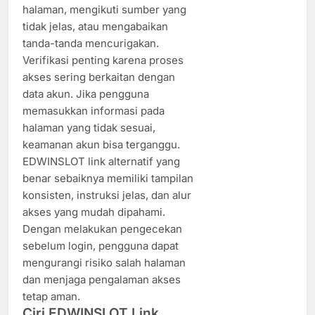
halaman, mengikuti sumber yang
tidak jelas, atau mengabaikan
tanda-tanda mencurigakan.
Verifikasi penting karena proses
akses sering berkaitan dengan
data akun. Jika pengguna
memasukkan informasi pada
halaman yang tidak sesuai,
keamanan akun bisa terganggu.
EDWINSLOT link alternatif yang
benar sebaiknya memiliki tampilan
konsisten, instruksi jelas, dan alur
akses yang mudah dipahami.
Dengan melakukan pengecekan
sebelum login, pengguna dapat
mengurangi risiko salah halaman
dan menjaga pengalaman akses
tetap aman.
Ciri EDWINSLOT Link