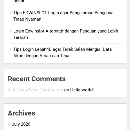
Benar
Tips EDWINSLOT Login agar Pengalaman Pengguna
Tetap Nyaman
Login Edwinslot Alternatif dengan Panduan yang Lebih
Terarah
Tips Login Lebah4D agar Tidak Salah Mengisi Data
Akun dengan Aman dan Tepat
Recent Comments
A WordPress Commenter
on
Hello world!
Archives
July 2026